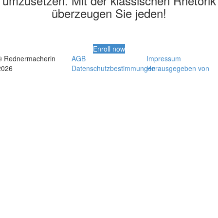
umzusetzen. Mit der klassischen Rhetorik
überzeugen Sie jeden!
Enroll now
© Rednermacherin
AGB
Impressum
2026
Datenschutzbestimmungen
Herausgegeben von